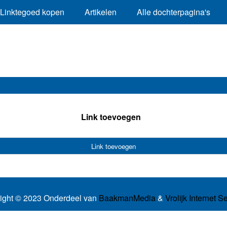
Linktegoed kopen
Artikelen
Alle dochterpagina's
Link toevoegen
Link toevoegen
ight © 2023 Onderdeel van
BaakmanMedia
&
Vrolijk Internet S