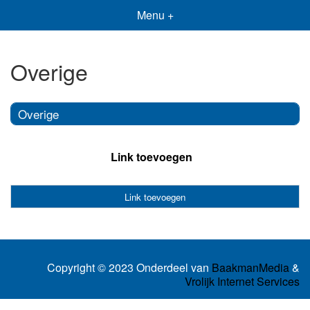
Menu +
Overige
Overige
Link toevoegen
Link toevoegen
Copyright © 2023 Onderdeel van
BaakmanMedia
&
Vrolijk Internet Services